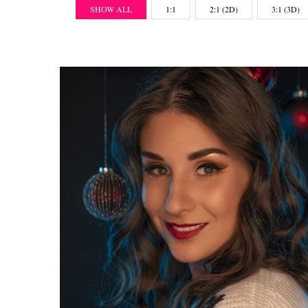
SHOW ALL
1:1
2:1 (2D)
3:1 (3D)